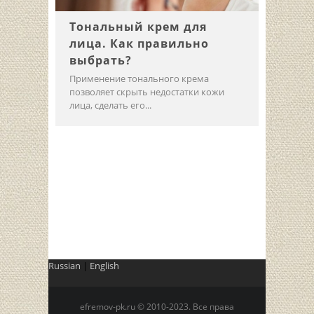
Тональный крем для
лица. Как правильно
выбрать?
Применение тонального крема
позволяет скрыть недостатки кожи
лица, сделать его...
Russian
|
English
efremov-pk.ru © 2010-2023. Все права