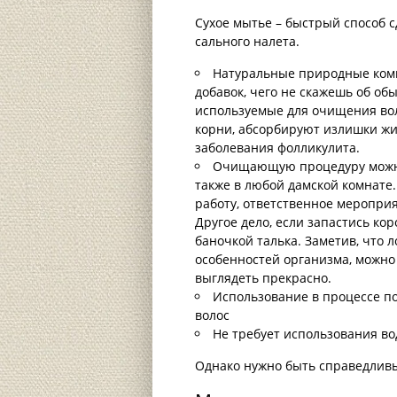
Сухое мытье – быстрый способ 
сального налета.
Натуральные природные ком
добавок, чего не скажешь об о
используемые для очищения вол
корни, абсорбируют излишки жи
заболевания фолликулита.
Очищающую процедуру можно 
также в любой дамской комнате. 
работу, ответственное мероприя
Другое дело, если запастись к
баночкой талька. Заметив, что 
особенностей организма, можно 
выглядеть прекрасно.
Использование в процессе п
волос
Не требует использования в
Однако нужно быть справедливы