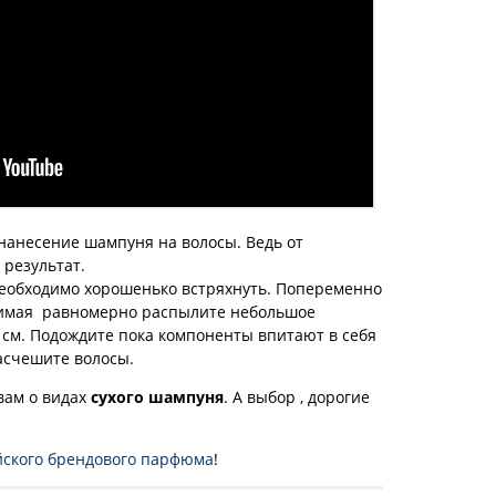
 нанесение шампуня на волосы. Ведь от
 результат.
 необходимо хорошенько встряхнуть. Попеременно
нимая равномерно распылите небольшое
 см. Подождите пока компоненты впитают в себя
асчешите волосы.
вам о видах
сухого шампуня
. А выбор , дорогие
йского брендового парфюма
!