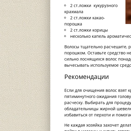
2 ст.ложки кукурузного
крахмала
2 ст.ложки какао-
порошка
2 ст.ложки корицы
несколько капель ароматичес
Волосы тщательно расчешите, р
порошком. Оставьте средство н
сильно лоснящихся волос понад
вычесывать используемое средст
Рекомендации
Если для очищения волос взят к
пятиминутного ожидания голову 
расческу. Выбирать для процед
обладательницы жирной шевелю
избавиться от перхоти и помога
Не каждая хозяйка захочет дела