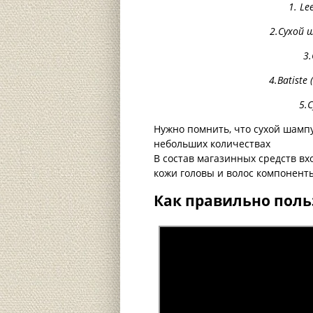
1. Le
2.Сухой ш
3
4.Batiste
5.
Нужно помнить, что сухой шампу
небольших количествах
В состав магазинных средств вх
кожи головы и волос компоненты
Как правильно пол