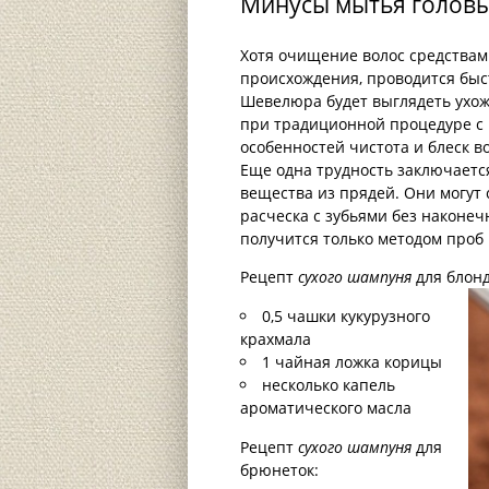
Минусы мытья головы
Хотя очищение волос средствам
происхождения, проводится быст
Шевелюра будет выглядеть ухоже
при традиционной процедуре с 
особенностей чистота и блеск в
Еще одна трудность заключаетс
вещества из прядей. Они могут 
расческа с зубьями без наконе
получится только методом проб 
Рецепт
сухого шампуня
для блонд
0,5 чашки кукурузного
крахмала
1 чайная ложка корицы
несколько капель
ароматического масла
Рецепт
сухого шампуня
для
брюнеток: