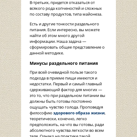
В-третьих, придется отказаться от
всякого рода копченостей и сложных
по составу продуктов, типа майонеза.
Есть и другие тонкости раздельного
питания. Если интересно, вы можете
найти об этом много другой
информации. Наша задача —
сформировать общее представление о
данной методике.
Минусы раздельного питания
При всей очевидной пользе такого
подхода в приеме пищи имеются и
недостатки. Первый и самый главный
сдерживающий фактор для многих —
это то, что при раздельном питании вы
должны быть готовы постоянно
ощущать чувство голода. Проповедуя
философию
здорового образа жизни
,
теоретически, конечно, легко
предположить, на что вы готовы, ради
абсолютного чувства легкости во всем
теле. Однако на практике такой