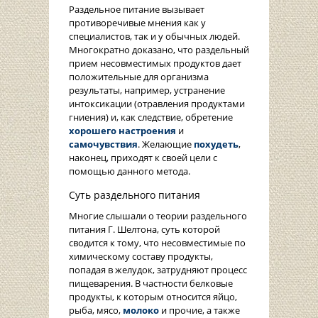
Раздельное питание вызывает
противоречивые мнения как у
специалистов, так и у обычных людей.
Многократно доказано, что раздельный
прием несовместимых продуктов дает
положительные для организма
результаты, например, устранение
интоксикации (отравления продуктами
гниения) и, как следствие, обретение
хорошего настроения
и
самочувствия
. Желающие
похудеть
,
наконец, приходят к своей цели с
помощью данного метода.
Суть раздельного питания
Многие слышали о теории раздельного
питания Г. Шелтона, суть которой
сводится к тому, что несовместимые по
химическому составу продукты,
попадая в желудок, затрудняют процесс
пищеварения. В частности белковые
продукты, к которым относится яйцо,
рыба, мясо,
молоко
и прочие, а также