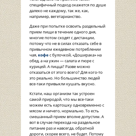
специфичный подход окажется по душе
далеко не каждому, так же, как,
например, вегетарианство.
Даже при попытке освоить раздельный
прием пищи в течение одного дня,
многие потом сходят с дистанции,
потому что не в силах отказать себе в
привычном ежедевном потреблении
чая,
кофе
с булочкой, «Доширака» на
обед, а на ужин — салата и пюре с
курицей. А пицца? Разве можно
отказаться от этого всего? Для кого-то
это реально. Но большинство людей
все-таки привыкли кушать вкусно.
Кстати, наш организм так устроен
самой природой, что мы все-таки
можем есть картошку одновременно с
мясом и ничего, нормально. То есть
смешанный прием вполне допустим. А
вот в случае перехода на раздельное
питание раз и навсегда, обратной
дороги, скорее всего, не будет. Потому