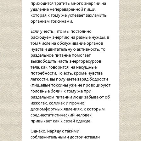
приходится тратить много энергии на
удаление непереваренной пищи,
которая к тому же успевает захламить
организм токсинами.
Если учесть, что мы постоянно
расходуем энергию на разные нужды, в
том числе на обслуживание органов
чувств и двигательную активность, то
раздельное питание помогает
высвободить часть энергоресурсов
тела, как говорится, на насущные
потребности. То есть, кроме чувства
легкости, вы получаете заряд бодрости
(пищевые токсины уже не провоцируют
головные боли), к тому же при
раздельном питании люди забывают об
изжогах, коликах и прочих
дискомфортных явлениях, к которым
среднестатистический человек
привыкает как к своей одежде.
Однако, наряду с такими
соблазнительными достоинствами