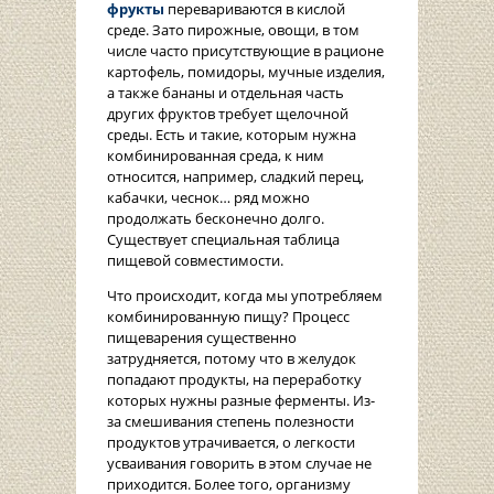
фрукты
перевариваются в кислой
среде. Зато пирожные, овощи, в том
числе часто присутствующие в рационе
картофель, помидоры, мучные изделия,
а также бананы и отдельная часть
других фруктов требует щелочной
среды. Есть и такие, которым нужна
комбинированная среда, к ним
относится, например, сладкий перец,
кабачки, чеснок… ряд можно
продолжать бесконечно долго.
Существует специальная таблица
пищевой совместимости.
Что происходит, когда мы употребляем
комбинированную пищу? Процесс
пищеварения существенно
затрудняется, потому что в желудок
попадают продукты, на переработку
которых нужны разные ферменты. Из-
за смешивания степень полезности
продуктов утрачивается, о легкости
усваивания говорить в этом случае не
приходится. Более того, организму