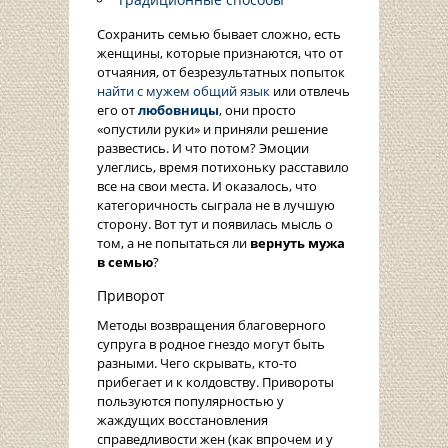
Сохранить семью бывает сложно, есть
женщины, которые признаются, что от
отчаяния, от безрезультатных попыток
найти с мужем общий язык
или отвлечь
его от
любовницы
, они просто
«опустили руки» и приняли решение
развестись. И что потом? Эмоции
улеглись, время потихоньку расставило
все на свои места. И оказалось, что
категоричность сыграла не в лучшую
сторону. Вот тут и появилась мысль о
том, а не попытаться ли
вернуть мужа
в семью
?
Приворот
Методы возвращения благоверного
супруга в родное гнездо могут быть
разными. Чего скрывать, кто-то
прибегает и к колдовству. Привороты
пользуются популярностью у
жаждущих восстановления
справедливости жен (как впрочем и у