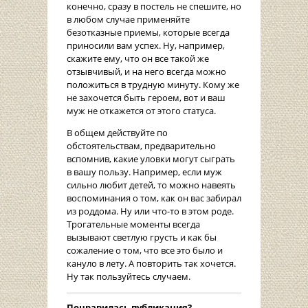
конечно, сразу в постель не спешите, но
в любом случае применяйте
безотказные приемы, которые всегда
приносили вам успех. Ну, например,
скажите ему, что он все такой же
отзывчивый, и на него всегда можно
положиться в трудную минуту. Кому же
не захочется быть героем, вот и ваш
муж не откажется от этого статуса.
В общем действуйте по
обстоятельствам, предварительно
вспомнив, какие уловки могут сыграть
в вашу пользу. Например, если муж
сильно любит детей, то можно навеять
воспоминания о том, как он вас забирал
из роддома. Ну или что-то в этом роде.
Трогательные моменты всегда
вызывают светлую грусть и как бы
сожаление о том, что все это было и
кануло в лету. А повторить так хочется.
Ну так пользуйтесь случаем.
Понравилась публикация?