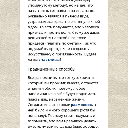
упомянутому методу), но начал, что
называется, «морально разлагаться».
Буквально являлся в пьяном виде,
устраивал скандалы, но его тянуло к ней
в дом. То есть получается, что человека
привязали против воли. К тому же даме,
решившейся на такой шаг, тоже
придется «платить по счетам». Так что
подумайте, прежде чем создавать
искусственную привязанность. Будете
ли вы
счастливы
?
Традиционные способы
Всегда помните, что тот кусок жизни,
который вы прожили вместе, останется
в памяти обоих, поэтому любое
напоминание о себе будет поднимать
пласты вашей семейной жизни.
Согласитесь, что кроме
размолвок
, в
ней было и много хорошего (хотя бы
поначалу). Поэтому стоит подумать и
вспомнить, что вам нравилось делать
вместе, ну или когда вам было хорошо.