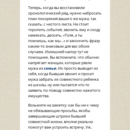
Теперь, когда вы восстановили
хронологический ряд, нужно набросать
план покорения вашего же мужа, так
сказать, с чистого листа. Не стоит
торопить события, звонить ему и сходу
намекать, дескать, «Толя, а ты
помнишь, как мы…» и закончить фразу
каким-то знаковым для вас обоих
случаем. Излишний напор тут не
помощник. Вы вспомните, что обычно
напрягает женщин, которые увели
мужа из
семьи
. Их просто выводит из
себя, когда бывшая звонит и просит
мужа забрать их совместного ребенка
из школы, ну или пытается что-то
заявить по поводу совместно нажитого
имущества.
Возьмите на заметку: как бы ни к чему
не обязывающие просьбы, якобы
завершающие штрихи бывшей
совместной жизни, вполне реально
помогут вам устроить встречу. Уж,