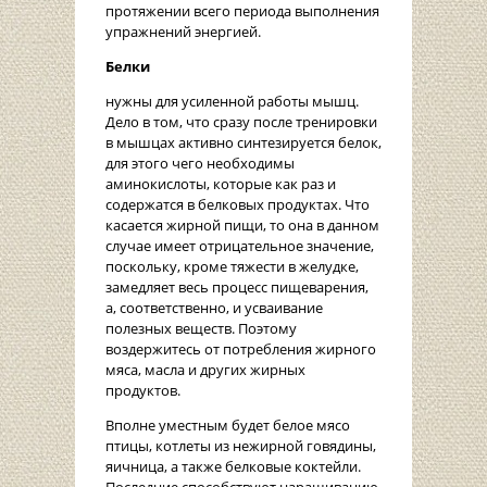
протяжении всего периода выполнения
упражнений энергией.
Белки
нужны для усиленной работы мышц.
Дело в том, что сразу после тренировки
в мышцах активно синтезируется белок,
для этого чего необходимы
аминокислоты, которые как раз и
содержатся в белковых продуктах. Что
касается жирной пищи, то она в данном
случае имеет отрицательное значение,
поскольку, кроме тяжести в желудке,
замедляет весь процесс пищеварения,
а, соответственно, и усваивание
полезных веществ. Поэтому
воздержитесь от потребления жирного
мяса, масла и других жирных
продуктов.
Вполне уместным будет белое мясо
птицы, котлеты из нежирной говядины,
яичница, а также белковые коктейли.