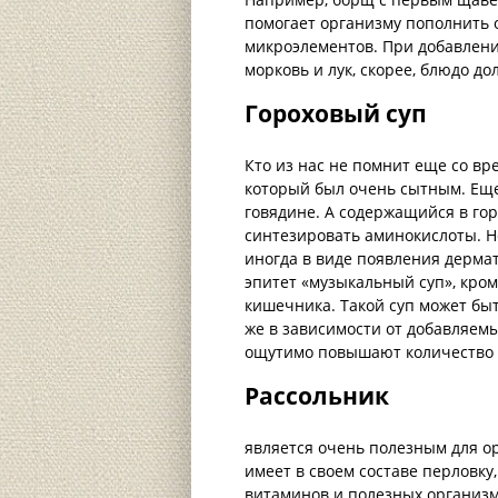
помогает организму пополнить 
микроэлементов. При добавлен
морковь и лук, скорее, блюдо д
Гороховый суп
Кто из нас не помнит еще со вре
который был очень сытным. Еще
говядине. А содержащийся в го
синтезировать аминокислоты. Н
иногда в виде появления дерма
эпитет «музыкальный суп», кро
кишечника. Такой суп может быт
же в зависимости от добавляемы
ощутимо повышают количество 
Рассольник
является очень полезным для о
имеет в своем составе перловку,
витаминов и полезных организм