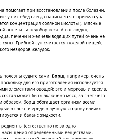
на помогает при восстановлении после болезни,
трит: у них обед всегда начинается с приема супа
ется концентрация соляной кислоты ). Мясные
хой аппетит и недобор веса. А вот людям,
дца, печени и желчевыводящих путей очень не
супы. Грибной суп считается тяжелой пищей,
 кого нездоров желудок.
ть полезны судите сами.
Борщ
, например, очень
 поскольку для его приготовления используется
и элементами овощей: это и морковь, и свекла,
 в состав может быть включено мясо, за счет чего
м образом, борщ обогащает организм всеми
рые в свою очередь в лучшую сторону влияют
тируется и баланс жидкости.
гредиенты (естественно не за одно
ся насыщения определенными веществами.
лем — идеальный весенний суп, поскольку