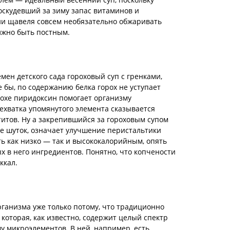
оскудевший за зиму запас витаминов и
ии щавеля совсем необязательно обжаривать
олжно быть постным.
мен детского сада гороховый суп с гренками,
 бы, по содержанию белка горох не уступает
рохе пиридоксин помогает организму
ехватка упомянутого элемента сказывается
титов. Ну а закрепившийся за гороховым супом
ме шуток, означает улучшение перистальтики
ь как низко — так и высококалорийным, опять
х в него ингредиентов. Понятно, что копчености
ккал.
рганизма уже только потому, что традиционно
 которая, как известно, содержит целый спектр
у микроэлементов. В ней, например, есть