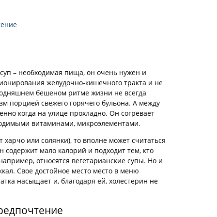
тение
суп – необходимая пища, он очень нужен и
ионирования желудочно-кишечного тракта и не
егодняшнем бешеном ритме жизни не всегда
зм порцией свежего горячего бульона. А между
бенно когда на улице прохладно. Он согревает
ходимыми витаминами, микроэлементами.
т харчо или солянки), то вполне может считаться
 содержит мало калорий и подходит тем, кто
 например, относятся вегетарианские супы. Но и
ккал. Свое достойное место место в меню
атка насыщает и, благодаря ей, холестерин не
предпочтение