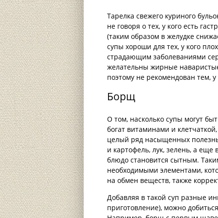
Тарелка свежего куриного бульо
не говоря о тех, у кого есть гас
(таким образом в желудке снижа
супы хороши для тех, у кого пло
страдающим заболеваниями сер
желательны жирные наваристые 
поэтому не рекомендован тем, у
Борщ
О том, насколько супы могут бы
богат витаминами и клетчаткой,
целый ряд насыщенных полезным
и картофель, лук, зелень, а еще
блюдо становится сытным. Таки
необходимыми элементами, кото
на обмен веществ, также коррек
Добавляя в такой суп разные ин
приготовление), можно добить
Например, борщ с первым щаве