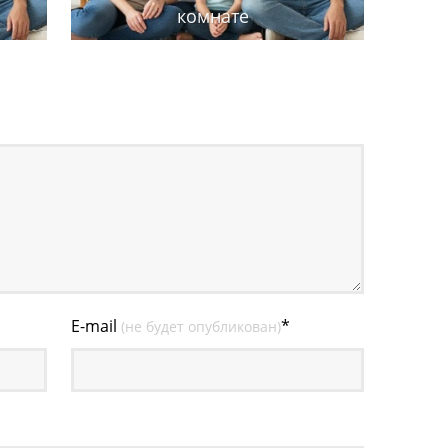
комнате
E-mail
*
(не будет опубликован)