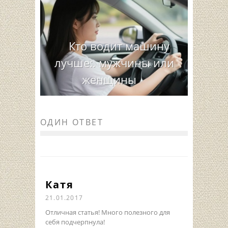
Кто водит машину
лучше:. мужчины или
женщины
ОДИН ОТВЕТ
Катя
21.01.2017
Отличная статья! Много полезного для
себя подчерпнула!