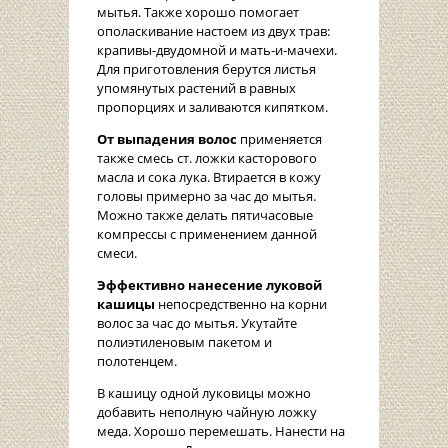
мытья. Также хорошо помогает
ополаскивание настоем из двух трав:
крапивы-двудомной и мать-и-мачехи.
Для приготовления берутся листья
упомянутых растений в равных
пропорциях и заливаются кипятком.
От выпадения волос
применяется
также смесь ст. ложки касторового
масла и сока лука. Втирается в кожу
головы примерно за час до мытья.
Можно также делать пятичасовые
компрессы с применением данной
смеси.
Эффективно нанесение луковой
кашицы
непосредственно на корни
волос за час до мытья. Укутайте
полиэтиленовым пакетом и
полотенцем.
В кашицу одной луковицы можно
добавить неполную чайную ложку
меда. Хорошо перемешать. Нанести на