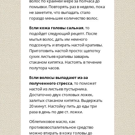
волос по крайней мере за полчаса до
помывки. Повторять раз в неделю, пока
не заметите, что выпадать стало
гораздо меньшее количество волос.
Если кожа головы сальная
, то
подойдет следующий рецепт. После
мытья волос, дать им немного
подсохнуть и втирать настой крапивы.
Приготовить настой просто: щепотку
сухих листьев крапивы завариь
стаканом кипятка. Настоять в течение
полутора часов.
Если волосы выпадают из-за
полученного стресса
, то поможет
настой из листьев пустырника.
Достаточно двух столовых ложек,
залитых стаканом кипятка. Выдержать
20 минут. Настойку пить до еды три
раза в день по две ст. ложки.
Облепиховое масло, как
противовоспалительное средство
можно втирать в кожу головы до