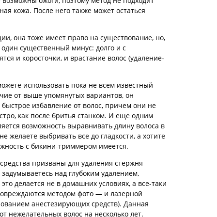
 возможны ожоги, поэтому метод не подходит
ная кожа. После него также может остаться
ии, она тоже имеет право на существование, но,
 один существенный минус: долго и с
ятся и коросточки, и врастание волос (удаление-
можете использовать пока не всем известный
чие от выше упомянутых вариантов, он
 быстрое избавление от волос, причем они не
стро, как после бритья станком. И еще одним
яется возможность выравнивать длину волоса в
не желаете выбривать все до гладкости, а хотите
жность с бикини-триммером имеется.
 средства призваны для удаления стержня
и задумываетесь над глубоким удалением,
это делается не в домашних условиях, а все-таки
повреждаются методом фото — и лазерной
ьзованием анестезирующих средств). Данная
от нежелательных волос на несколько лет.