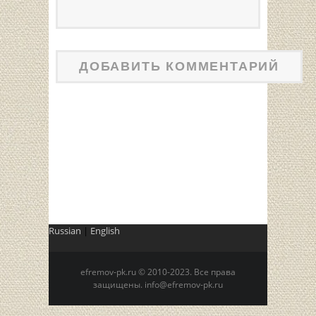
Russian
|
English
efremov-pk.ru © 2010-2023. Все права
защищены. info@efremov-pk.ru