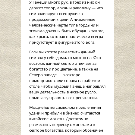
У Ганеши много рук, в трех из них он
держит топор, аркан и раковину — что
символизирует всеоружие в
продвижении к цели. А низменные
человеческие черты типа гордыни и
эгоизма должны быть обузданы так же,
как крыса, которая практически всегда
присутствует в фигурке этого Бога.
Если вы хотите разместить данный
символ у себя дома, то можно на Юго-
востоке, данный сектор отвечает за
богатство и процветание, а также на
Северо-западе — в секторе
помощников, или справа на рабочем
столе, чтобы мудрый Ганеша направлял
вашу деятельность в нужное русло,
помогал устранять все препятствия.
Мощнейшим символом привлечения
удачи и прибыли в бизнес, считаются
китайские монеты. Достаточно
разместить подвеску с монетами в
секторе богатства, который обозначен