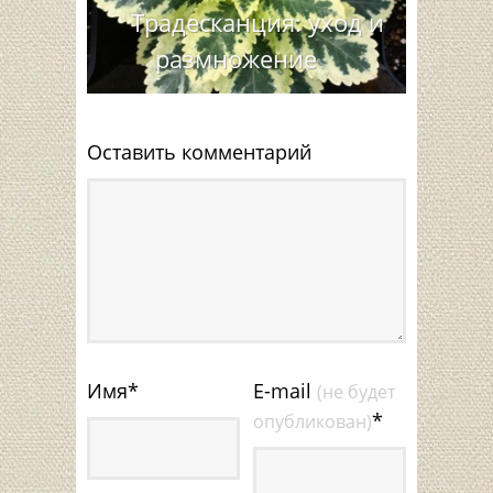
Традесканция: уход и
размножение
Оставить комментарий
Имя
*
E-mail
(не будет
*
опубликован)