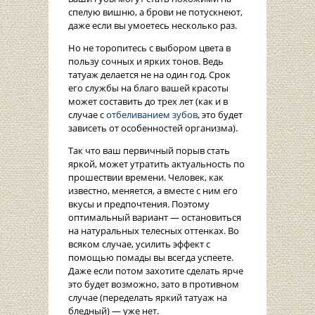
спелую вишню, а брови не потускнеют,
даже если вы умоетесь несколько раз.
Но не торопитесь с выбором цвета в
пользу сочных и ярких тонов. Ведь
татуаж делается не на один год. Срок
его службы на благо вашей красоты
может составить до трех лет (как и в
случае с
отбеливанием зубов
, это будет
зависеть от особенностей организма).
Так что ваш первичный порыв стать
яркой, может утратить актуальность по
прошествии времени. Человек, как
известно, меняется, а вместе с ним его
вкусы и предпочтения. Поэтому
оптимальный вариант — остановиться
на натуральных телесных оттенках. Во
всяком случае, усилить эффект с
помощью помады вы всегда успеете.
Даже если потом захотите сделать ярче
это будет возможно, зато в противном
случае (переделать яркий татуаж на
бледный) — уже нет.