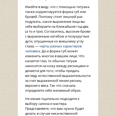
Имейте в виду, что с помощью татуажа
также корректируется форма губ или
бровей. Поэтому стоит лишний раз
подумать, какое выражение лица вы
себе выбираете на ближайшие год-два
(а то и три). Согласитесь, высокие брови
с выраженным изгибом и полукруглые
дуги, опущенные ко внешнему углу
глаза, —
черты
разных характеров
человека
. Да и форма губ может
изменить многое в вашем лице. Что
касается глаз, то обычно татуаж
наносится на кожу между ресницами и
делается для того, чтобы придать
взгляду естесственной выразительности
за счет выраженной линии ресниц
верхнего века. Так что сначала
определите себе желаемый образ.
Не менее тщательно подходите к
выбору салона и мастера.
Представляете, что вам нужно будет
делать в случае некачественной