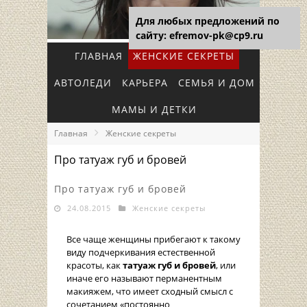
Для любых предложений по
сайту: efremov-pk@cp9.ru
ГЛАВНАЯ
ЖЕНСКИЕ СЕКРЕТЫ
АВТОЛЕДИ
КАРЬЕРА
СЕМЬЯ И ДОМ
МАМЫ И ДЕТКИ
Главная
Женские секреты
Про татуаж губ и бровей
Про татуаж губ и бровей
24.08.2015
Женские секреты
Все чаще женщины прибегают к такому
виду подчеркивания естественной
красоты, как
татуаж губ и бровей
, или
иначе его называют перманентным
макияжем, что имеет сходный смысл с
сочетанием «постоянно