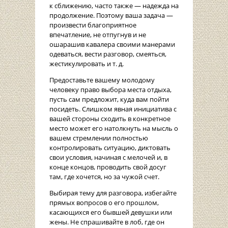
к сближению, часто также — надежда на
продолжение. Поэтому ваша задача —
произвести благоприятное
впечатление, не отпугнув и не
ошарашив кавалера своими манерами
одеваться, вести разговор, смеяться,
жестикулировать и т. д.
Предоставьте вашему молодому
человеку право выбора места отдыха,
пусть сам предложит, куда вам пойти
посидеть. Слишком явная инициатива с
вашей стороны сходить в конкретное
место может его натолкнуть на мысль о
вашем стремлении полностью
контролировать ситуацию, диктовать
свои условия, начиная с мелочей и, в
конце концов, проводить свой досуг
там, где хочется, но за чужой счет.
Выбирая тему для разговора, избегайте
прямых вопросов о его прошлом,
касающихся его бывшей девушки или
жены. Не спрашивайте в лоб, где он