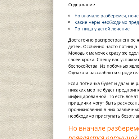
Содержание
Но вначале разберемся, поч
Какие меры необходимо пред
Потница у детей лечение
Достаточно распространенное я
детей. Особенно часто потница
Молодых мамочек сразу же одол
своей крохи. Спешу вас успокои
беспокойства. Из побочных явл
Однако и расслабляться родител
Если потничка будет и дальше 
никаких мер не будет предприня
инфицированной. То есть все э
прищички могут быть расчесаны
проникновения в них различных
необходимо приступать безотла
Но вначале разберем
появляется потница?