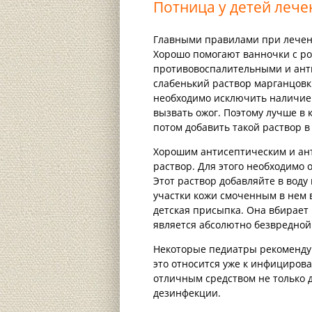
Потница у детей лече
Главными правилами при лечени
Хорошо помогают ванночки с ро
противовоспалительными и ант
слабенький раствор марганцовки
необходимо исключить наличие 
вызвать ожог. Поэтому лучше в 
потом добавить такой раствор в
Хорошим антисептическим и ан
раствор. Для этого необходимо 
Этот раствор добавляйте в вод
участки кожи смоченным в нем 
детская присыпка. Она вбирает
является абсолютно безвредной
Некоторые педиатры рекоменду
это относится уже к инфицирова
отличным средством не только 
дезинфекции.