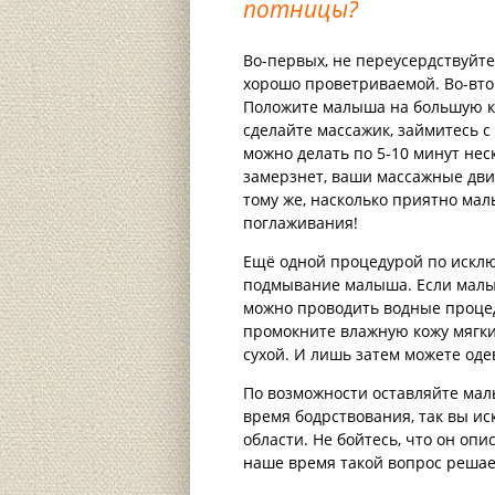
потницы?
Во-первых, не переусердствуйт
хорошо проветриваемой. Во-вто
Положите малыша на большую кр
сделайте массажик, займитесь с
можно делать по 5-10 минут нес
замерзнет, ваши массажные движ
тому же, насколько приятно ма
поглаживания!
Ещё одной процедурой по исклю
подмывание малыша. Если малыш
можно проводить водные процед
промокните влажную кожу мягки
сухой. И лишь затем можете оде
По возможности оставляйте мал
время бодрствования, так вы ис
области. Не бойтесь, что он опи
наше время такой вопрос решае