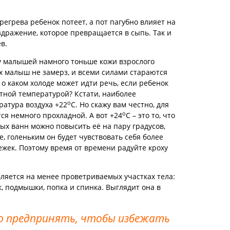
егрева ребенок потеет, а пот пагубно влияет на
дражение, которое превращается в сыпь. Так и
в.
 у малышей намного тоньше кожи взрослого
их малыш не замерз, и всеми силами стараются
, о каком холоде может идти речь, если ребенок
тной температурой? Кстати, наиболее
о
ратура воздуха +22
С. Но скажу вам честно, для
о
ся немного прохладной. А вот +24
С – это то, что
ых ванн можно повысить её на пару градусов,
е, голеньким он будет чувствовать себя более
ежек. Поэтому время от времени радуйте кроху
ляется на менее проветриваемых участках тела:
к, подмышки, попка и спинка. Выглядит она в
мо предпринять, чтобы избежать