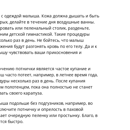
е с одеждой малыша. Кожа должна дышать и быть
рых, делайте в течение дня воздушные ванны.
овать или пеленальный столик, разденьте,
 ним детской гимнастикой. Такие процедуры
колько раз в день. Не бойтесь, что малыш
ения будут разгонять кровь по его телу. Да и к
лышу чувствовать ваши прикосновения и
чению потнички является частое купание и
 часто потеет, например, в летнее время года,
уры несколько раз в день. После купания
м полотенцем, пока она полностью не станет
вать своего карапуза.
ыша подольше без подгузников, например, во
ключите потничку и опрелость в паховой
сает очередную пеленку или простынку. Благо, в
тся быстро.