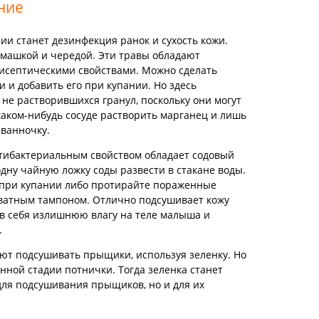
ние
и станет дезинфекция ранок и сухость кожи.
машкой и чередой. Эти травы обладают
исептическими свойствами. Можно сделать
 и добавить его при купании. Но здесь
не растворившихся гранул, поскольку они могут
каком-нибудь сосуде растворить марганец и лишь
 ванночку.
тибактериальным свойством обладает содовый
одну чайную ложку соды развести в стакане воды.
у при купании либо протирайте пораженные
ватным тампоном. Отлично подсушивает кожу
 в себя излишнюю влагу на теле малыша и
.
ют подсушивать прыщики, используя зеленку. Но
нной стадии потнички. Тогда зеленка станет
для подсушивания прыщиков, но и для их