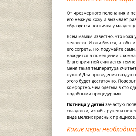
От чрезмерного пеленания и пер
его нежную кожу и вызывает раз
образуется потничка у младенце
Всем мамам известно, что кожа
человека. И они боятся, чтобы 
его согреть. Но, подумайте сами
находится в помещении с комна
благоприятной считается темпе
меня такая температура считает
нужно! Для проведения воздушн
этого будет достаточно. Поверьт
комфортно, чем одетым в сто од
подобными процедурами.
Потница у детей
зачастую появ
складочки, изгибы ручек и ноже
виде мелких красных прищиков.
Какие меры необходи