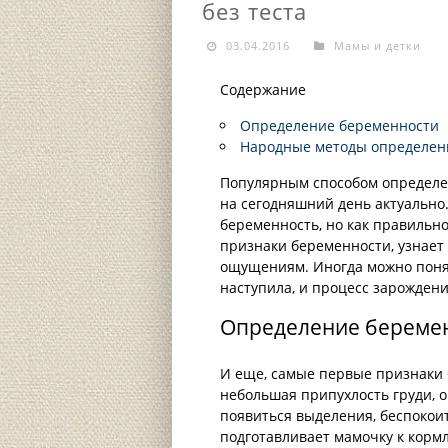
без теста
03.04.2016
Мамы и детки
Содержание
Определение беременности
Народные методы определени
Популярным способом определен
на сегодняшний день актуально.
беременность, но как правильн
признаки беременности, узнает
ощущениям. Иногда можно понят
наступила, и процесс зарожден
Определение береме
И еще, самые первые признаки 
небольшая припухлость груди, о
появиться выделения, беспокоит
подготавливает мамочку к корм