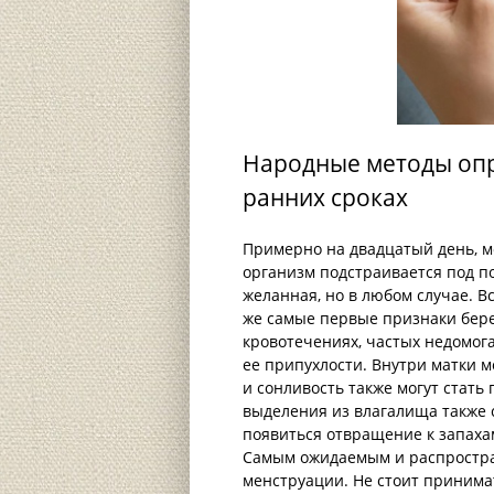
Народные методы опр
ранних сроках
Примерно на двадцатый день, м
организм подстраивается под п
желанная, но в любом случае. В
же самые первые признаки бер
кровотечениях, частых недомог
ее припухлости. Внутри матки 
и сонливость также могут стат
выделения из влагалища также 
появиться отвращение к запахам
Самым ожидаемым и распростра
менструации. Не стоит принимат