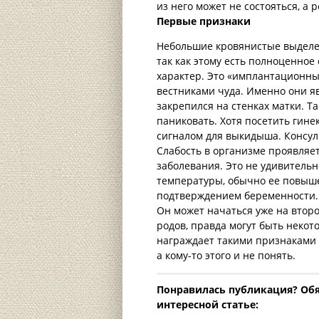
из него может не состояться, а 
Первые признаки
Небольшие кровянистые выделе
так как этому есть полноценное
характер. Это «имплантационн
вестниками чуда. Именно они я
закрепился на стенках матки. Та
паниковать. Хотя посетить гинек
сигналом для выкидыша. Консул
Слабость в организме проявляет
заболевания. Это не удивительн
температуры, обычно ее повыше
подтверждением беременности.
Он может начаться уже на втор
родов, правда могут быть неко
награждает такими признаками н
а кому-то этого и не понять.
Понравилась публикация? Oбя
интересной статье: