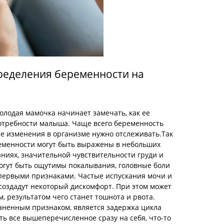
еделения беременности на
олодая мамочка начинает замечать, как ее
отребности малыша. Чаще всего беременность
се изменения в организме нужно отслеживать.Так
еменности могут быть выражены в небольших
аниях, значительной чувствительности груди и
могут быть ощутимы покалывания, головные боли
ь первыми признаками. Частые испускания мочи и
создадут некоторый дискомфорт. При этом может
, результатом чего станет тошнота и рвота.
ненным признаком, является задержка цикла
ь все вышеперечисленное сразу на себя, что-то