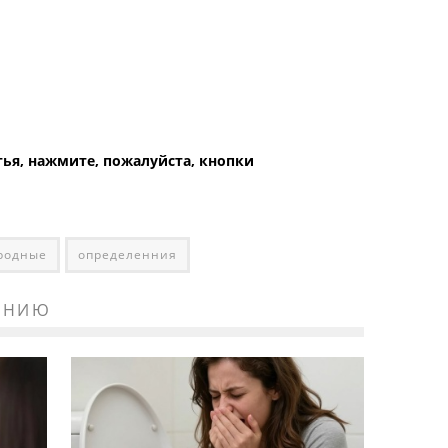
атья, нажмите, пожалуйста, кнопки
родные
определенния
ЕНИЮ