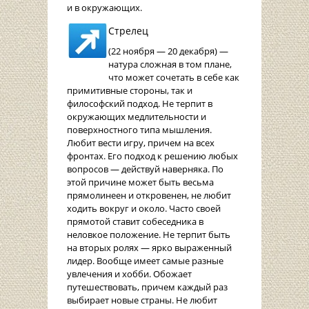
и в окружающих.
Стрелец
(22 ноября — 20 декабря) —
натура сложная в том плане,
что может сочетать в себе как
примитивные стороны, так и
философский подход. Не терпит в
окружающих медлительности и
поверхностного типа мышления.
Любит вести игру, причем на всех
фронтах. Его подход к решению любых
вопросов — действуй наверняка. По
этой причине может быть весьма
прямолинеен и откровенен, не любит
ходить вокруг и около. Часто своей
прямотой ставит собеседника в
неловкое положение. Не терпит быть
на вторых ролях — ярко выраженный
лидер. Вообще имеет самые разные
увлечения и хобби. Обожает
путешествовать, причем каждый раз
выбирает новые страны. Не любит