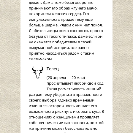
делает. Дамы тоже безоговорочно
принимают его образ жгучего мачо,
покорителя женских сердец. Его
импульсивность придает ему еще
больше шарма. Рядом с ним нет покоя.
Любительницы всего «острого», просто
без ума от такого типажа. Даже если он
не окажется победителем в своей
выдуманной истории, все равно
приятно находиться рядом с таким
смельчаком.
Телец
(20 апреля — 20 мая) —
просчитывает любой свой ход.
Такая расчетливость лишний
раз дает ему убедиться в правильности
своего выбора. Однако временами
излишняя осторожность лишает его
возможности рискнуть и сорвать куш. В
отношениях с женщинами проявляет
собственнические наклонности, по этой
же причине может безосновательно