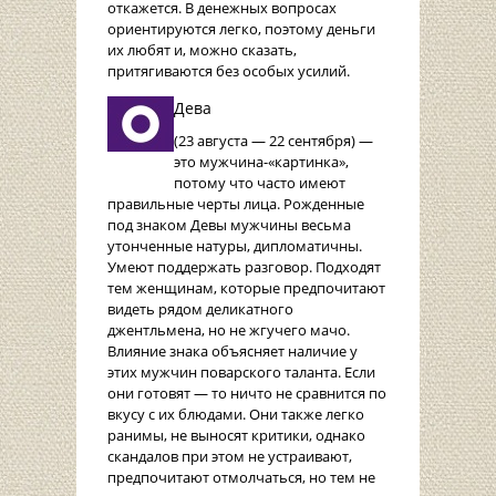
откажется. В денежных вопросах
ориентируются легко, поэтому деньги
их любят и, можно сказать,
притягиваются без особых усилий.
Дева
(23 августа — 22 сентября) —
это мужчина-«картинка»,
потому что часто имеют
правильные черты лица. Рожденные
под знаком Девы мужчины весьма
утонченные натуры, дипломатичны.
Умеют поддержать разговор. Подходят
тем женщинам, которые предпочитают
видеть рядом деликатного
джентльмена, но не жгучего мачо.
Влияние знака объясняет наличие у
этих мужчин поварского таланта. Если
они готовят — то ничто не сравнится по
вкусу с их блюдами. Они также легко
ранимы, не выносят критики, однако
скандалов при этом не устраивают,
предпочитают отмолчаться, но тем не