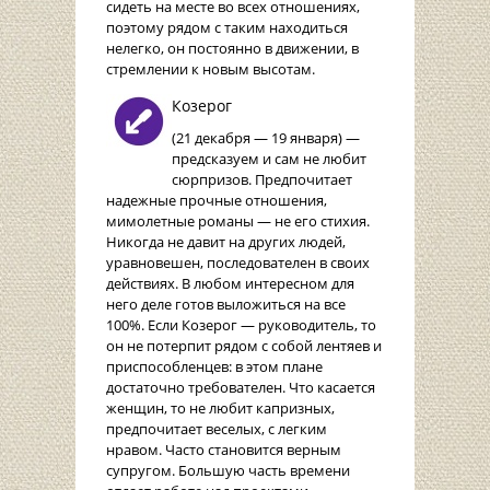
сидеть на месте во всех отношениях,
поэтому рядом с таким находиться
нелегко, он постоянно в движении, в
стремлении к новым высотам.
Козерог
(21 декабря — 19 января) —
предсказуем и сам не любит
сюрпризов. Предпочитает
надежные прочные отношения,
мимолетные романы — не его стихия.
Никогда не давит на других людей,
уравновешен, последователен в своих
действиях. В любом интересном для
него деле готов выложиться на все
100%. Если Козерог — руководитель, то
он не потерпит рядом с собой лентяев и
приспособленцев: в этом плане
достаточно требователен. Что касается
женщин, то не любит капризных,
предпочитает веселых, с легким
нравом. Часто становится верным
супругом. Большую часть времени