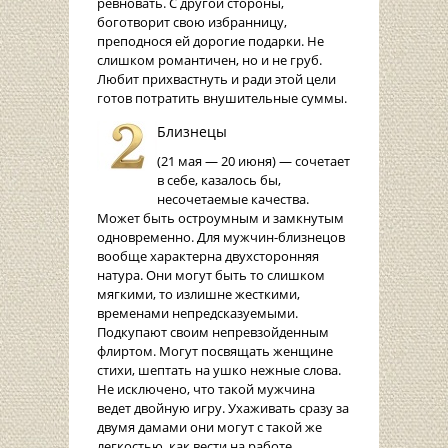
ревновать. С другой стороны,
боготворит свою избранницу,
преподнося ей дорогие подарки. Не
слишком романтичен, но и не груб.
Любит прихвастнуть и ради этой цели
готов потратить внушительные суммы.
Близнецы
(21 мая — 20 июня) — сочетает
в себе, казалось бы,
несочетаемые качества.
Может быть остроумным и замкнутым
одновременно. Для мужчин-близнецов
вообще характерна двухсторонняя
натура. Они могут быть то слишком
мягкими, то излишне жесткими,
временами непредсказуемыми.
Подкупают своим непревзойденным
флиртом. Могут посвящать женщине
стихи, шептать на ушко нежные слова.
Не исключено, что такой мужчина
ведет двойную игру. Ухаживать сразу за
двумя дамами они могут с такой же
легкостью, как вести на работе