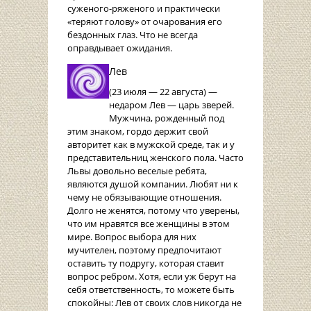
суженого-ряженого и практически
«теряют голову» от очарования его
бездонных глаз. Что не всегда
оправдывает ожидания.
Лев
(23 июля — 22 августа) —
недаром Лев — царь зверей.
Мужчина, рожденный под
этим знаком, гордо держит свой
авторитет как в мужской среде, так и у
представительниц женского пола. Часто
Львы довольно веселые ребята,
являются душой компании. Любят ни к
чему не обязывающие отношения.
Долго не женятся, потому что уверены,
что им нравятся все женщины в этом
мире. Вопрос выбора для них
мучителен, поэтому предпочитают
оставить ту подругу, которая ставит
вопрос ребром. Хотя, если уж берут на
себя ответственность, то можете быть
спокойны: Лев от своих слов никогда не