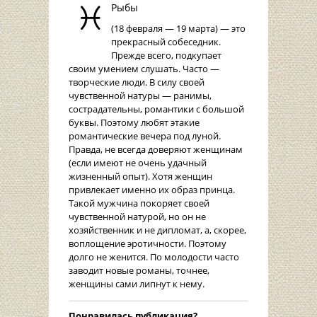
Рыбы
(18 февраля — 19 марта) — это
прекрасный собеседник.
Прежде всего, подкупает
своим умением слушать. Часто —
творческие люди. В силу своей
чувственной натуры — ранимы,
сострадательны, романтики с большой
буквы. Поэтому любят этакие
романтические вечера под луной.
Правда, не всегда доверяют женщинам
(если имеют не очень удачный
жизненный опыт). Хотя женщин
привлекает именно их образ принца.
Такой мужчина покоряет своей
чувственной натурой, но он не
хозяйственник и не дипломат, а, скорее,
воплощение эротичности. Поэтому
долго не женится. По молодости часто
заводит новые романы, точнее,
женщины сами липнут к нему.
Понравилась публикация?