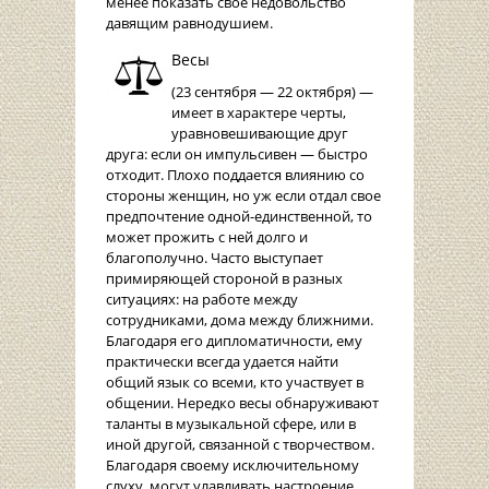
менее показать свое недовольство
давящим равнодушием.
Весы
(23 сентября — 22 октября) —
имеет в характере черты,
уравновешивающие друг
друга: если он импульсивен — быстро
отходит. Плохо поддается влиянию со
стороны женщин, но уж если отдал свое
предпочтение одной-единственной, то
может прожить с ней долго и
благополучно. Часто выступает
примиряющей стороной в разных
ситуациях: на работе между
сотрудниками, дома между ближними.
Благодаря его дипломатичности, ему
практически всегда удается найти
общий язык со всеми, кто участвует в
общении. Нередко весы обнаруживают
таланты в музыкальной сфере, или в
иной другой, связанной с творчеством.
Благодаря своему исключительному
слуху, могут улавливать настроение