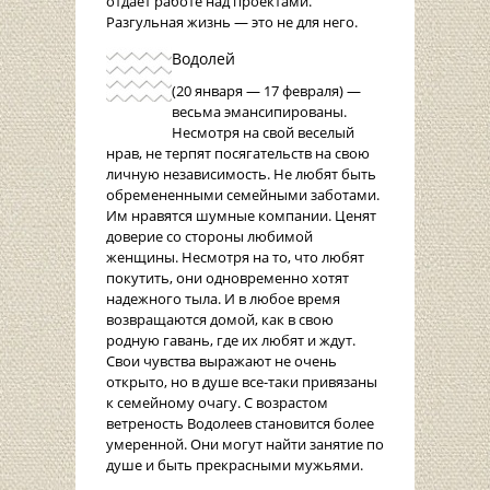
отдает работе над проектами.
Разгульная жизнь — это не для него.
Водолей
(20 января — 17 февраля) —
весьма эмансипированы.
Несмотря на свой веселый
нрав, не терпят посягательств на свою
личную независимость. Не любят быть
обремененными семейными заботами.
Им нравятся шумные компании. Ценят
доверие со стороны любимой
женщины. Несмотря на то, что любят
покутить, они одновременно хотят
надежного тыла. И в любое время
возвращаются домой, как в свою
родную гавань, где их любят и ждут.
Свои чувства выражают не очень
открыто, но в душе все-таки привязаны
к семейному очагу. С возрастом
ветреность Водолеев становится более
умеренной. Они могут найти занятие по
душе и быть прекрасными мужьями.