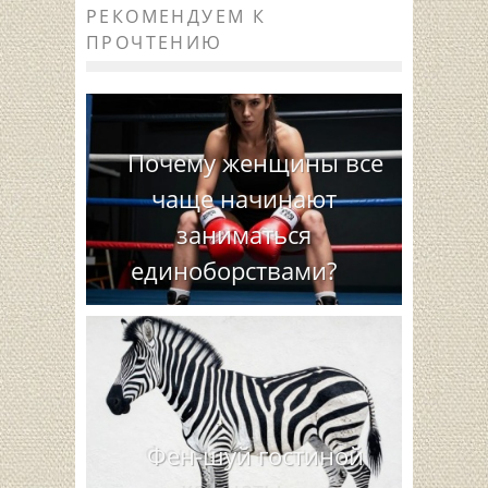
РЕКОМЕНДУЕМ К
ПРОЧТЕНИЮ
Почему женщины все
чаще начинают
заниматься
единоборствами?
Фен-шуй гостиной