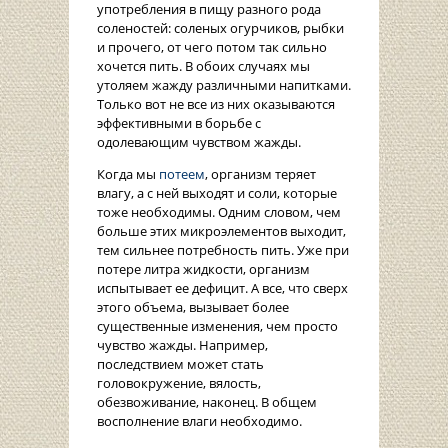
употребления в пищу разного рода
соленостей: соленых огурчиков, рыбки
и прочего, от чего потом так сильно
хочется пить. В обоих случаях мы
утоляем жажду различными напитками.
Только вот не все из них оказываются
эффективными в борьбе с
одолевающим чувством жажды.
Когда мы
потеем
, организм теряет
влагу, а с ней выходят и соли, которые
тоже необходимы. Одним словом, чем
больше этих микроэлементов выходит,
тем сильнее потребность пить. Уже при
потере литра жидкости, организм
испытывает ее дефицит. А все, что сверх
этого объема, вызывает более
существенные изменения, чем просто
чувство жажды. Например,
последствием может стать
головокружение, вялость,
обезвоживание, наконец. В общем
восполнение влаги необходимо.