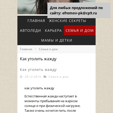
Для любых предложений по
сайту: efremov-pk@cp9.ru
ГЛАВНАЯ
ЖЕНСКИЕ СЕКРЕТЫ
АВТОЛЕДИ
КАРЬЕРА
СЕМЬЯ И ДОМ
МАМЫ И ДЕТКИ
Главная
Семья и дом
Как утолить жажду
Как утолить жажду
29.12.2014
Семья и дом
как утолить жажду
Естесственная жажда наступает в
моменты пребывания на жарком
солнце и при физической нагрузке.
Также очень хочется пить после