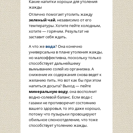
Какие напитки хороши для утоления
жажды
Отлично помогает утолить жажду
зеленый чай
, независимо от его
температуры. Хотите пейте холодным,
хотите — горячим. Результат не
заставит себя ждать.
А что же
вода
? Она конечно
универсальна в плане утоления жажды,
но малоэффективна, поскольку только
способствует дальнейшему
вымыванию солей из организма. А
снижение их содержания снова ведет к
желанию пить. Но вот как бы при этом
напиться досыта? Выход — пейте
минеральную воду
, она восполнит
водно-солевой баланс. Если вода с
газами не противоречит состоянию
вашего здоровья, то это даже хорошо,
потому что пузырьки провоцируют
обильное слюноотделение, что тоже
способствует утолению жажды.