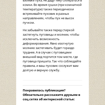
взбивке пуха, не дадут ему собираться в
комки. Во время сушки (при комнатной
температуре) также периодически
встряхивайте пуховик в разных
направлениях, чтобы пух не высох
пучком.
Не забывайте также перед стиркой
застегнуть пуговицы и молнии, чтобы
исключить возможность
деформирования. Явно изогнутую
молнию застегивать будет гораздо
труднее. А в случае с пуговицами
внешний вид портится том месте, где
пуговица пришита. Так что соблюдайте
правила, и ваш пуховик сослужит вам
долгую и верную службу.
Понравилась публикация?
Oбязательно расскажите друзьям в
соц.сетях об интересной статье: