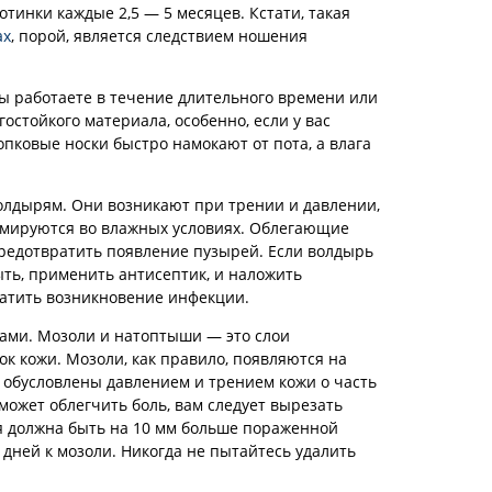
отинки каждые 2,5 — 5 месяцев. Кстати, такая
ах
, порой, является следствием ношения
вы работаете в течение длительного времени или
гостойкого материала, особенно, если у вас
лопковые носки быстро намокают от пота, а влага
волдырям. Они возникают при трении и давлении,
рмируются во влажных условиях. Облегающие
предотвратить появление пузырей. Если волдырь
ыть, применить антисептик, и наложить
атить возникновение инфекции.
шами. Мозоли и натоптыши — это слои
к кожи. Мозоли, как правило, появляются на
и обусловлены давлением и трением кожи о часть
может облегчить боль, вам следует вырезать
ая должна быть на 10 мм больше пораженной
 дней к мозоли. Никогда не пытайтесь удалить