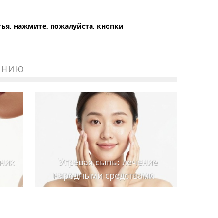
атья, нажмите, пожалуйста, кнопки
ЕНИЮ
них
Угревая сыпь: лечение
народными средствами