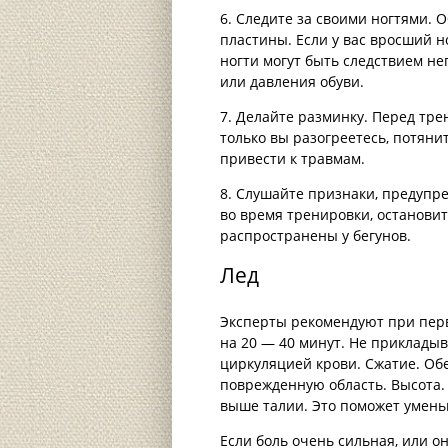
6. Следите за своими ногтями. 
пластины. Если у вас вросший н
ногти могут быть следствием не
или давления обуви.
7. Делайте разминку. Перед тре
только вы разогреетесь, потя
привести к травмам.
8. Слушайте признаки, предупр
во время тренировки, остановит
распространены у бегунов.
Лед
Эксперты рекомендуют при пер
на 20 — 40 минут. Не прикладыв
циркуляцией крови. Сжатие. Об
поврежденную область. Высота. 
выше талии. Это поможет уменьш
Если боль очень сильная, или о