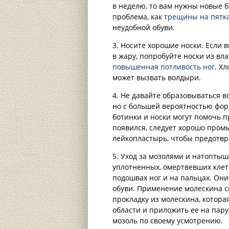
в неделю, то вам нужны новые б
проблема, как
трещины на пятк
неудобной обуви.
3. Носите хорошие носки. Если 
в жару, попробуйте носки из вла
повышенная потливость ног
. Х
может вызвать волдыри.
4. Не давайте образовываться 
но с большей вероятностью фо
ботинки и носки могут помочь 
появился, следует хорошо пром
лейкопластырь, чтобы предотвр
5. Уход за мозолями и натопты
уплотненных, омертвевших клето
подошвах ног и на пальцах. Он
обуви. Применение молескина с
прокладку из молескина, котор
области и приложить ее на пару
мозоль по своему усмотрению.