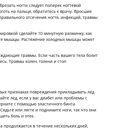
Обрезать ногти следует поперек ногтевой
оготь на пальце, обратитесь к врачу. Вросшие
правильного отсечения ногтя, инфекций, травмы
нировкой сделайте 10 минутную разминку, как
ните мышцы. Растяжение холодных мышцы может
еждающие травмы. Если часть вашего тела болит
есь. Травмы колен, голени и стоп
вых признаках повреждения прикладывать лед
айте лед, если у вас диабет или проблемы с
ерните с помощью эластичного бинта
Сядьте или лягте и поднимите ноги, так что они
ить боль и отек.
на продолжается в течение нескольких дней,