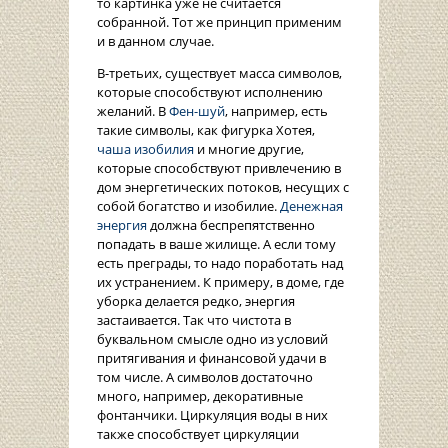
то картинка уже не считается
собранной. Тот же принцип применим
и в данном случае.
В-третьих, существует масса символов,
которые способствуют исполнению
желаний. В
Фен-шуй
, например, есть
такие символы, как фигурка Хотея,
чаша изобилия
и многие другие,
которые способствуют привлечению в
дом энергетических потоков, несущих с
собой богатство и изобилие.
Денежная
энергия
должна беспрепятственно
попадать в ваше жилище. А если тому
есть преграды, то надо поработать над
их устранением. К примеру, в доме, где
уборка делается редко, энергия
застаивается. Так что чистота в
буквальном смысле одно из условий
притягивания и финансовой удачи в
том числе. А символов достаточно
много, например, декоративные
фонтанчики. Циркуляция воды в них
также способствует циркуляции