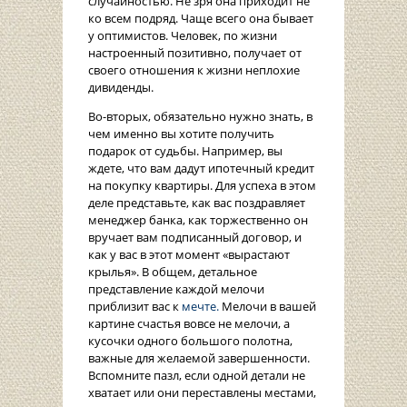
случайностью. Не зря она приходит не
ко всем подряд. Чаще всего она бывает
у оптимистов. Человек, по жизни
настроенный позитивно, получает от
своего отношения к жизни неплохие
дивиденды.
Во-вторых, обязательно нужно знать, в
чем именно вы хотите получить
подарок от судьбы. Например, вы
ждете, что вам дадут ипотечный кредит
на покупку квартиры. Для успеха в этом
деле представьте, как вас поздравляет
менеджер банка, как торжественно он
вручает вам подписанный договор, и
как у вас в этот момент «вырастают
крылья». В общем, детальное
представление каждой мелочи
приблизит вас к
мечте.
Мелочи в вашей
картине счастья вовсе не мелочи, а
кусочки одного большого полотна,
важные для желаемой завершенности.
Вспомните пазл, если одной детали не
хватает или они переставлены местами,