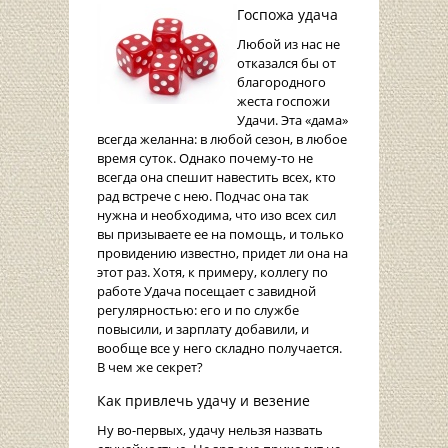
Госпожа удача
Любой из нас не
отказался бы от
благородного
жеста госпожи
Удачи. Эта «дама»
всегда желанна: в любой сезон, в любое
время суток. Однако почему-то не
всегда она спешит навестить всех, кто
рад встрече с нею. Подчас она так
нужна и необходима, что изо всех сил
вы призываете ее на помощь, и только
провидению известно, придет ли она на
этот раз. Хотя, к примеру, коллегу по
работе Удача посещает с завидной
регулярностью: его и по службе
повысили, и зарплату добавили, и
вообще все у него складно получается.
В чем же секрет?
Как привлечь удачу и везение
Ну во-первых, удачу нельзя назвать