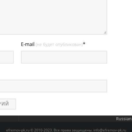
E-mail
*
(не будет опубликован)
Russian
efremov-pk.ru © 2010-2023. Все права защищены. info@efremov-pk.ru