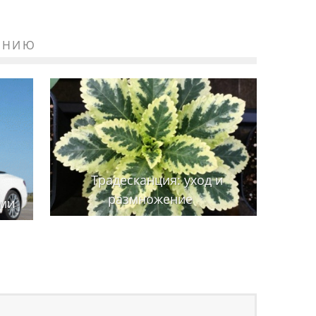
ЕНИЮ
Традесканция: уход и
размножение
ами