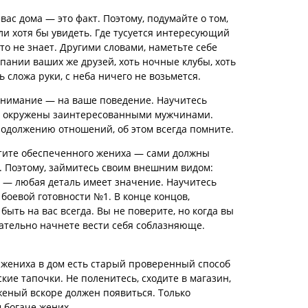
 вас дома — это факт. Поэтому, подумайте о том,
ли хотя бы увидеть. Где тусуется интересующий
то не знает. Другими словами, наметьте себе
пании ваших же друзей, хоть ночные клубы, хоть
 сложа руки, с неба ничего не возьмется.
 внимание — на ваше поведение. Научитесь
ете окружены заинтересованными мужчинами.
родолжению отношений, об этом всегда помните.
тите обеспеченного жениха — сами должны
. Поэтому, займитесь своим внешним видом:
а — любая деталь имеет значение. Научитесь
 боевой готовности №1. В конце концов,
быть на вас всегда. Вы не поверите, но когда вы
нательно начнете вести себя соблазняюще.
жениха в дом есть старый проверенный способ
кие тапочки. Не поленитесь, сходите в магазин,
уженый вскоре должен появиться. Только
м богаче жених.