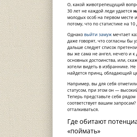
О, какой животрепещущий вопрос,
30 лет не каждой леди удается
н
молодых особ на первом месте 
потому, что по статистике на 1
Однако
выйти замуж
мечтает ка
даже говорят, что согласны бы у
дальше следует список претензи
вы же сама не ангел, нечего и к
основных достоинства, или, ска
хотели видеть в избраннике. Не
найдется принц, обладающий ц
Например, вы для себя отметили
статусом, при этом он — высоки
Теперь представьте себя рядом 
соответствует вашим запросам? А
отталкиваться.
Где обитают потенциа
«поймать»