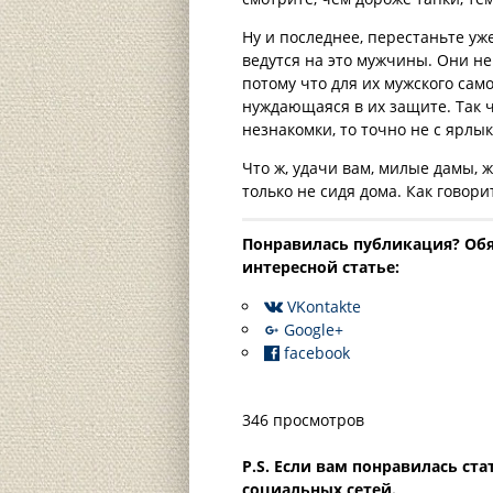
Ну и последнее, перестаньте уж
ведутся на это мужчины. Они не
потому что для их мужского сам
нуждающаяся в их защите. Так ч
незнакомки, то точно не с ярлы
Что ж, удачи вам, милые дамы,
только не сидя дома. Как говори
Понравилась публикация? Oбя
интересной статье:
VKontakte
Google+
facebook
346 просмотров
P.S. Если вам понравилась ст
социальных сетей.