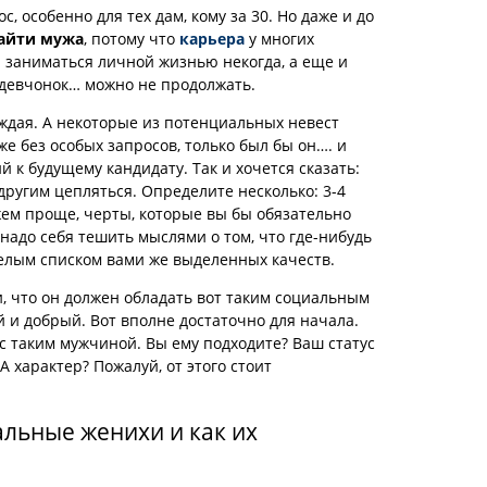
 особенно для тех дам, кому за 30. Но даже и до
айти мужа
, потому что
карьера
у многих
и заниматься личной жизнью некогда, а еще и
0 девчонок… можно не продолжать.
ждая. А некоторые из потенциальных невест
же без особых запросов, только был бы он…. и
й к будущему кандидату. Так и хочется сказать:
 другим цепляться. Определите несколько: 3-4
жем проще, черты, которые вы бы обязательно
 надо себя тешить мыслями о том, что где-нибудь
елым списком вами же выделенных качеств.
, что он должен обладать вот таким социальным
й и добрый. Вот вполне достаточно для начала.
с таким мужчиной. Вы ему подходите? Ваш статус
 характер? Пожалуй, от этого стоит
льные женихи и как их