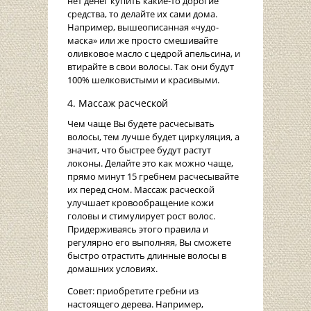
нет денег купить какие-то дорогие
средства, то делайте их сами дома.
Например, вышеописанная «чудо-
маска» или же просто смешивайте
оливковое масло с цедрой апельсина, и
втирайте в свои волосы. Так они будут
100% шелковистыми и красивыми.
4. Массаж расческой
Чем чаще Вы будете расчесывать
волосы, тем лучше будет циркуляция, а
значит, что быстрее будут растут
локоны. Делайте это как можно чаще,
прямо минут 15 гребнем расчесывайте
их перед сном. Массаж расческой
улучшает кровообращение кожи
головы и стимулирует рост волос.
Придерживаясь этого правила и
регулярно его выполняя, Вы сможете
быстро отрастить длинные волосы в
домашних условиях.
Совет: приобретите гребни из
настоящего дерева. Например,