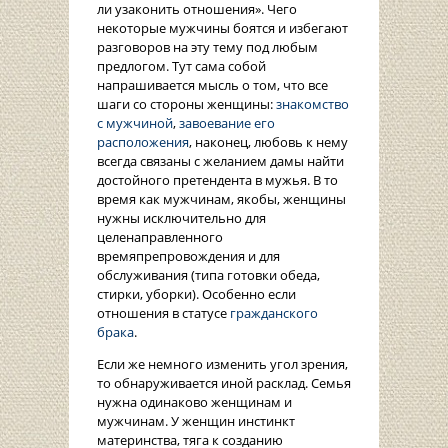
ли узаконить отношения». Чего
некоторые мужчины боятся и избегают
разговоров на эту тему под любым
предлогом. Тут сама собой
напрашивается мысль о том, что все
шаги со стороны женщины:
знакомство
с мужчиной
,
завоевание его
расположения
, наконец, любовь к нему
всегда связаны с желанием дамы найти
достойного претендента в мужья. В то
время как мужчинам, якобы, женщины
нужны исключительно для
целенаправленного
времяпрепровождения и для
обслуживания (типа готовки обеда,
стирки, уборки). Особенно если
отношения в статусе
гражданского
брака
.
Если же немного изменить угол зрения,
то обнаруживается иной расклад. Семья
нужна одинаково женщинам и
мужчинам. У женщин инстинкт
материнства, тяга к созданию