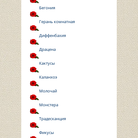
Бегония
Герань комнатная
Диффенбахия
Драцена
Кактусы
Каланхоэ
Молочай
Монстера
Традесканция
Фикусы