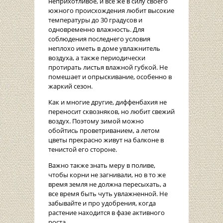
неприхотливое, и все же в силу своего
южного происхождения любит высокие
температуры до 30 градусов и
одновременно влажность. Для
соблюдения последнего условия
неплохо иметь в доме увлажнитель
воздуха, а также периодически
протирать листья влажной губкой. Не
помешает и опрыскивание, особенно в
жаркий сезон.
Как и многие другие, диффенбахия не
переносит сквозняков, но любит свежий
воздух. Поэтому зимой можно
обойтись проветриванием, а летом
цветы прекрасно живут на балконе в
тенистой его стороне.
Важно также знать меру в поливе,
чтобы корни не загнивали, но в то же
время земля не должна пересыхать, а
все время быть чуть увлажненной. Не
забывайте и про удобрения, когда
растение находится в фазе активного
роста.