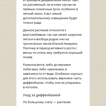
В принципе диффенбахия любит свет,
но рассеянный, ни в коем случае не
прямые солнечные лучи, особенно в
летний сезон. А вот зимой
дополнительному освещению будет
только рада.
Данное растение относится к
влаголюбивым, так как имеет широкие
листья и вообще родом оно из
тропических лесов Южной Америки.
Поэтому в период активного роста с
весны по осень ему требуется хороший
полив.
Размножается, либо дочерними
побегами, либо черенками, в
зависимости от вида. Особенно хорошо
для этого использовать верхнюю часть
диффенбахии, чтобы она не упиралась
в потолок.
Уход за диффенбахией
По большому счету — растение