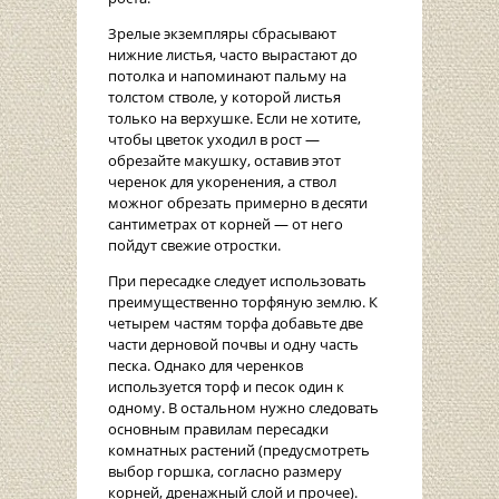
Зрелые экземпляры сбрасывают
нижние листья, часто вырастают до
потолка и напоминают пальму на
толстом стволе, у которой листья
только на верхушке. Если не хотите,
чтобы цветок уходил в рост —
обрезайте макушку, оставив этот
черенок для укоренения, а ствол
можног обрезать примерно в десяти
сантиметрах от корней — от него
пойдут свежие отростки.
При пересадке следует использовать
преимущественно торфяную землю. К
четырем частям торфа добавьте две
части дерновой почвы и одну часть
песка. Однако для черенков
используется торф и песок один к
одному. В остальном нужно следовать
основным правилам пересадки
комнатных растений (предусмотреть
выбор горшка, согласно размеру
корней, дренажный слой и прочее).