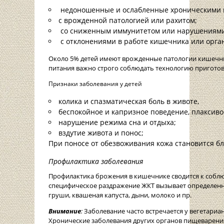
недоношенные и ослабленные хроническими 
с врожденной патологией или рахитом;
со сниженным иммунитетом или нарушениями
с отклонениями в работе кишечника или орга
Около 5% детей имеют врожденные патологии кишечни
питания важно строго соблюдать технологию пригото
Признаки заболевания у детей
колика и спазматическая боль в животе,
беспокойное и капризное поведение, плаксиво
нарушение режима сна и отдыха;
вздутие живота и понос;
При поносе от обезвоживания кожа становится бл
Профилактика заболевания
Профилактика брожения в кишечнике сводится к собл
специфическое раздражение ЖКТ вызывает определенны
груши, квашеная капуста, дыни, молоко и пр.
Внимание
:
Заболевание часто встречается у вегетари
Хронические заболевания других органов пищеварени