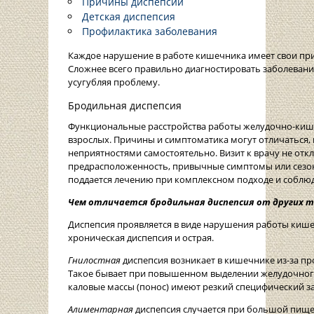
Причины диспепсии
Детская диспепсия
Профилактика заболевания
Каждое нарушение в работе кишечника имеет свои при
Сложнее всего правильно диагностировать заболевания
усугубляя проблему.
Бродильная диспепсия
Функциональные расстройства работы желудочно-кишечн
взрослых. Причины и симптоматика могут отличаться, н
неприятностями самостоятельно. Визит к врачу не откл
предрасположенность, привычные симптомы или сезон
поддается лечению при комплексном подходе и соблю
Чем отличается бродильная диспепсия от других т
Диспепсия проявляется в виде нарушения работы кишеч
хроническая диспепсия и острая.
Гнилостная
диспепсия возникает в кишечнике из-за пр
Такое бывает при повышенном выделении желудочного 
каловые массы (понос) имеют резкий специфический за
Алиментарная
диспепсия случается при большой пищев