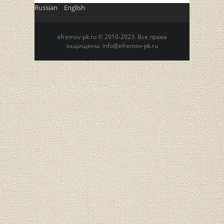
Russian
|
English
efremov-pk.ru © 2010-2023. Все права
защищены. info@efremov-pk.ru