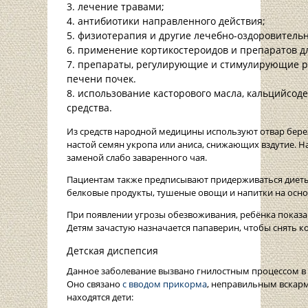
лечение травами;
антибиотики направленного действия;
физиотерапия и другие лечебно-оздоровитель
применение кортикостероидов и препаратов д
препараты, регулирующие и стимулирующие ра
печени почек.
использование касторового масла, кальцийсод
средства.
Из средств народной медицины используют отвар берез
настой семян укропа или аниса, снижающих вздутие. Н
заменой слабо заваренного чая.
Пациентам также предписывают придерживаться диеты
белковые продукты, тушеные овощи и напитки на основ
При появлении угрозы обезвоживания, ребёнка показа
Детям зачастую назначается папаверин, чтобы снять ко
Детская диспепсия
Данное заболевание вызвано гнилостным процессом в 
Оно связано
с вводом прикорма
, неправильным вскар
находятся дети: