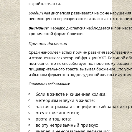
сырой клетчатки.
Бродильная
диспепсия развивается на фоне нарушения
неполноценно перевариваются и всасываются организ
Внимание
:
Нередко диспепсия наблюдается и при несв
хронической форме болезни.
Причины диспепсии
Среди наиболее частых причин развития заболевани
и отклонениях секреторной функции ЖКТ. Большой об
поспешно, что не способствует полноценному расщепл
пищеварительного тракта, вызывая брожение. Это усу
избытком ферментов поджелудочной железы и аутои
Симптомы заболевания
:
боли в животе и кишечная колика;
метеоризм и звуки в животе;
частая отрыжка и специфический запах изо рт
отсутствие аппетита;
рвота и тошнота;
во рту непривычный привкус;
диарея и ненормальная дефекация;