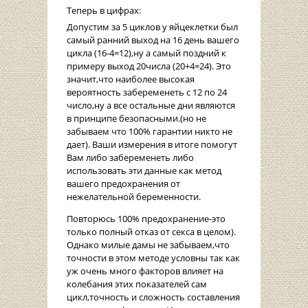
Теперь в цифрах:
Допустим за 5 циклов у яйцеклетки был
самый ранний выход на 16 день вашего
цикла (16-4=12),ну а самый поздний к
примеру выход 20числа (20+4=24). Это
значит,что наиболее высокая
вероятность забеременеть с 12 по 24
число,ну а все остальные дни являются
в принципе безопасными.(но не
забываем что 100% гарантии никто не
дает). Ваши измерения в итоге помогут
Вам либо забеременеть либо
использовать эти данные как метод
вашего предохранения от
нежелательной беременности.
Повторюсь 100% предохранение-это
только полный отказ от секса в целом).
Однако милые дамы не забываем,что
точности в этом методе условны так как
уж очень много факторов влияет на
колебания этих показателей сам
цикл,точность и сложность составления