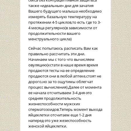
секса без контрацептивной защиты,а
также «идеальные» дни для зачатия
Вашего будущего малыша необходимо
измерять базальную температуру на
протяжении 4-5 циклов,то есть где то 3-
4 месяца регулярно(в зависимости от
продолжительности вашего
менструального цикла)
Сейчас попытаюсь расписать Вам как
правильно рассчитать эти дни.
Начинаем мы с того что вычисляем
овуляцию(кстати в наше время время
продаются тесты на ее определение
продаются они в любой аптеке,стоят не
дорого,но за то ощутимы облегчат
процесс вычисления).Далее от момента
ее начала отсчитываем 3-4 дня-это
средняя продолжительность
жизнеспособности мужских
сперматозоидов.Теперь момент выхода
яйцеклетки отсчитаем еще 1-2 дня
наперед-это уже жезеспособность
женской яйцеклетки.