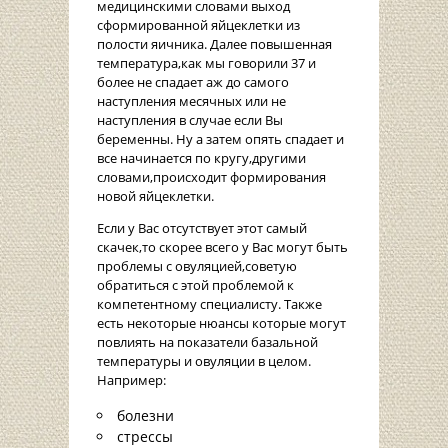
медицинскими словами выход
сформированной яйцеклетки из
полости яичника. Далее повышенная
температура,как мы говорили 37 и
более не спадает аж до самого
наступления месячных или не
наступления в случае если Вы
беременны. Ну а затем опять спадает и
все начинается по кругу,другими
словами,происходит формирования
новой яйцеклетки.
Если у Вас отсутствует этот самый
скачек,то скорее всего у Вас могут быть
проблемы с овуляцией,советую
обратиться с этой проблемой к
компетентному специалисту. Также
есть некоторые нюансы которые могут
повлиять на показатели базальной
температуры и овуляции в целом.
Например:
болезни
стрессы