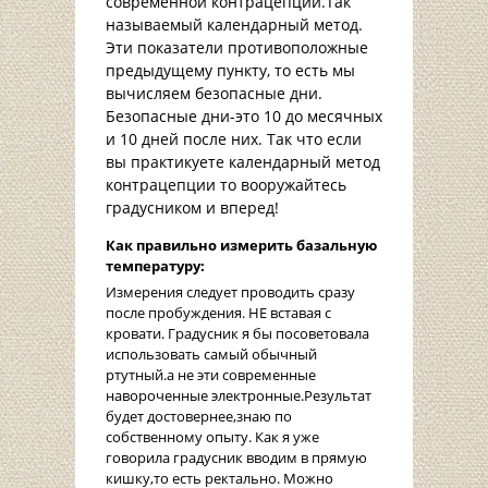
современной контрацепции.Так
называемый календарный метод.
Эти показатели противоположные
предыдущему пункту, то есть мы
вычисляем безопасные дни.
Безопасные дни-это 10 до месячных
и 10 дней после них. Так что если
вы практикуете календарный метод
контрацепции то вооружайтесь
градусником и вперед!
Как правильно измерить базальную
температуру:
Измерения следует проводить сразу
после пробуждения. НЕ вставая с
кровати. Градусник я бы посоветовала
использовать самый обычный
ртутный.а не эти современные
навороченные электронные.Результат
будет достовернее,знаю по
собственному опыту. Как я уже
говорила градусник вводим в прямую
кишку,то есть ректально. Можно