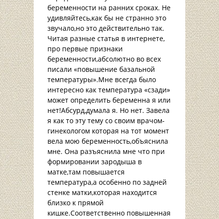
беременности на ранних сроках. Не
удивляйтесь,как бы не странно это
звучало,но это действительно так.
Читая разные статья в интернете,
про первые признаки
беременности,абсолютно во всех
писали «повышение базальной
температуры».Мне всегда было
интересно как температура «сзади»
может определить беременна я или
нет!Абсурд,думала я. Но нет. Завела
я как то эту тему со своим врачом-
гинекологом которая на тот момент
вела мою беременность,объяснила
мне. Она разъяснила мне что при
формировании зародыша в
матке,там повышается
температура,а особенно по задней
стенке матки,которая находится
близко к прямой
кишке.Соответственно повышенная