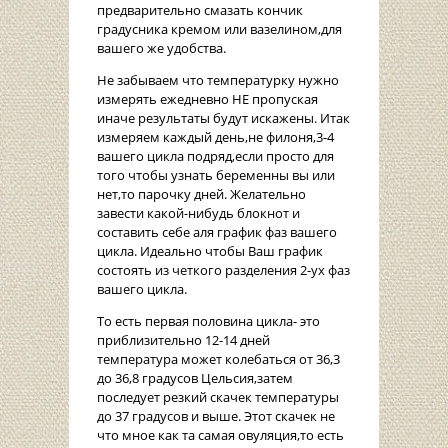
предварительно смазать кончик
градусника кремом или вазелином,для
вашего же удобства.
Не забываем что температурку нужно
измерять ежедневно НЕ пропуская
иначе результаты будут искажены. Итак
измеряем каждый день,не филоня,3-4
вашего цикла подряд,если просто для
того чтобы узнать беременны вы или
нет,то парочку дней. Желательно
завести какой-нибудь блокнот и
составить себе аля график фаз вашего
цикла. Идеально чтобы Ваш график
состоять из четкого разделения 2-ух фаз
вашего цикла.
То есть первая половина цикла- это
приблизительно 12-14 дней
температура может колебаться от 36,3
до 36,8 градусов Цельсия,затем
последует резкий скачек температуры
до 37 градусов и выше. Этот скачек не
что мное как та самая овуляция,то есть