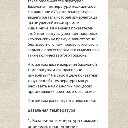
такое базальная температура?
Базальная температура(медицинское
сокращение «БТ»)-это температура
вашего же тела,которая измеряется,да
-да не удивляйтесь,в прямом
кишечнике. Изменения показателей
этой температуры у женщин здоровых
«по-женски» на прямую зависят от не
без известного нам полового женского
гормона прогестерона-его выделения,а
также количества этого гормона.
Что же нам даст измерения базальной
температуры и как правильно
измерять??? На самом деле показатели
«внутренней» температуры могут
рассказать нам о многих процессах
происходящих в женском организме.
Что же нам расскажут эти показатели:
Базальная температура
Базальная температура поможет
определить наступление