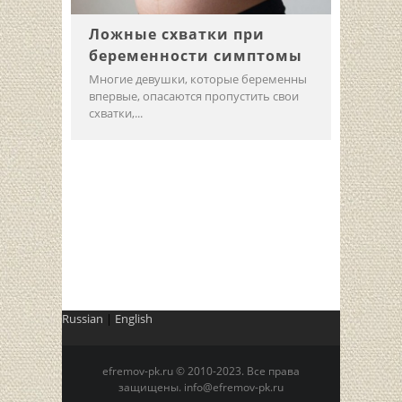
Ложные схватки при
беременности симптомы
Многие девушки, которые беременны
впервые, опасаются пропустить свои
схватки,...
Russian
|
English
efremov-pk.ru © 2010-2023. Все права
защищены. info@efremov-pk.ru