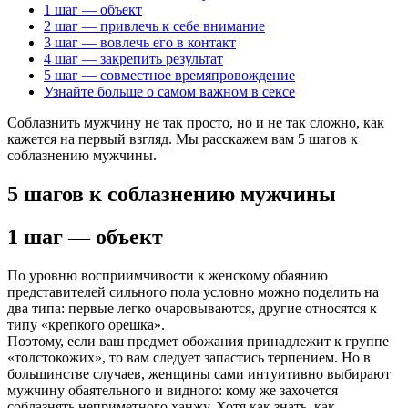
1 шаг — объект
2 шаг — привлечь к себе внимание
3 шаг — вовлечь его в контакт
4 шаг — закрепить результат
5 шаг — совместное времяпровождение
Узнайте больше о самом важном в сексе
Соблазнить мужчину не так просто, но и не так сложно, как
кажется на первый взгляд. Мы расскажем вам 5 шагов к
соблазнению мужчины.
5 шагов к соблазнению мужчины
1 шаг — объект
По уровню восприимчивости к женскому обаянию
представителей сильного пола условно можно поделить на
два типа: первые легко очаровываются, другие относятся к
типу «крепкого орешка».
Поэтому, если ваш предмет обожания принадлежит к группе
«толстокожих», то вам следует запастись терпением. Но в
большинстве случаев, женщины сами интуитивно выбирают
мужчину обаятельного и видного: кому же захочется
соблазнять неприметного ханжу. Хотя как знать, как