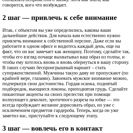
говорится, кого что возбуждает.
2 шаг — привлечь к себе внимание
Итак, с объектом вы уже определились, каковы ваши
дальнейшие действия. Для начала вам естественно нужно
привлечь внимание к собственной персоне. Даже если вы
работаете в одном офисе и видитесь каждый день, еще на
факт, что он вас замечает как женщину. Поэтому, сделайте так,
чтобы его взгляд почаще выхватывал ваш образ из толпы, и
чтобы ему хотелось вновь и вновь обернуться в вашу сторону.
В таких случаях беспроигрышный вариант – стать
суперженственной. Мужчины такую даму не пропускают (по
крайней мере, глазами). Завоевать мужское внимание можно,
подчеркнув свои достоинства. Гордая осанка, поднятый
подбородок, вьющиеся локоны, приподнятая грудь. Сделайте
пикантные акценты на своих прелестях при помощи
волнующего декольте, эротичного разреза на юбке — это
всегда пробуждает желание дорисовать образ, но уже с
исключением предметов гардероба. Теперь, когда он уже
заметил вас, приступайте к следующему этапу.
3 шаг — вовлечь его в контакт