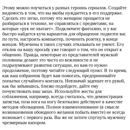
Этому можно поучиться у разных героинь сериалов. Создайте
видимость в том, что вы якобы нуждаетесь в его поддержке.
Сделать это легко, потому что женщине прощается не
разбираться в технике, не справляться с предметами, на
которые «рук не хватает». Подключите фантазию, и у вас
быстро найдется куча вариантов для обращения: подвезти вас
по пути, настроить компьютер, починить розетку, в конце
концов. Мужчины в таких случаях отказывать не умеют. Его
отклик на вашу просьбу уже говорит о том, что он открыт к
общению. Правда, некоторые из представителей мужской
половины делают это чисто из вежливости и не
подразумевают развития ситуации, но вам-то нужно
продолжение, поэтому читайте следующий пункт. В то время,
как ваш избранник будет вам помогать, предпринимайте
попытки случайного контакта. Невзначай заденьте его рукой,
как бы забывшись, близко подойдите, дайте ему
почувствовать ваш запах. Используйте жесты для
соблазнения, например, всегда считалось, что демонстрация
запястья, поза нога на ногу безотказно действуют в качестве
методов обольщения. Полное взаимопонимание (в смысле
возникновения обоюдного желания побыть вместе) не всегда
возникает с первого раза. Вы же не хотите спугнуть мужчину
чрезмерным напором.