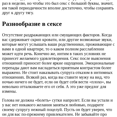
раз в неделю, но чтобы это был секс с большой буквы, значит,
им такой периодичности вполне достаточно, чтобы сохранять
друг к другу тягу.
Разнообразие в сексе
Отсутствие раздражающих или смущающих факторов. Когда
вас сдерживает скрип кровати, или другие возможные звуки,
которые могут услышать ваши родственники, проживающие с
вами в одной квартире, то о каком полном расслаблении
может идти речь. Конечно же, интим в таких условиях не
принесет желаемого удовлетворения. Секс после выяснения
отношений приносит более яркие ощущения. Эмоциональные
перепады дают вам насладиться приятным контрастом более
выражено. Не стоит наказывать супруга отказом в интимных
отношениях. Всякий раз, когда вы ставите мужу на вид, что
ночью ничего не будет, если он будет себя вести «плохо», вы
невольно отталкиваете его от себя. А это уже предлог для
измены.
Голова не должна «болеть» сутки напролет. Если вы устали и
у вас нет никакого желания заняться любовью, подарите
своему супругу нежный поцелуй. Пусть он будет уверен, что
он для вас по-прежнему привлекателен. Не забывайте про