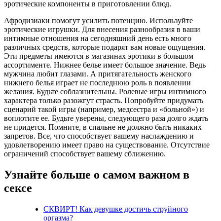
эротические компоненты в приготовлении блюд.
Афродизиаки помогут усилить потенцию. Используйте
эротические игрушки. Для внесения разнообразия в ваши
интимные отношения на сегодняшний день есть много
различных средств, которые подарят вам новые ощущения.
Эти предметы имеются в магазинах эротики в большом
ассортименте. Нижнее белье имеет большое значение. Ведь
мужчина любит глазами. А притягательность женского
нижнего белья играет не последнюю роль в появлении
желания. Будьте соблазнительны. Ролевые игры интимного
характера только разожгут страсть. Попробуйте придумать
сценарий такой игры (например, медсестра и «больной») и
воплотите ее. Будьте уверены, следующего раза долго ждать
не придется. Помните, в спальне не должно быть никаких
запретов. Все, что способствует вашему наслаждению и
удовлетворению имеет право на существование. Отсутствие
ограничений способствует вашему сближению.
Узнайте больше о самом важном в
сексе
СКВИРТ! Как девушке достичь струйного
оргазма?