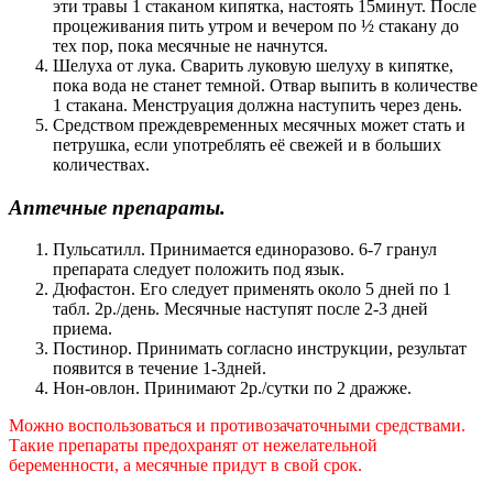
эти травы 1 стаканом кипятка, настоять 15минут. После
процеживания пить утром и вечером по ½ стакану до
тех пор, пока месячные не начнутся.
Шелуха от лука. Сварить луковую шелуху в кипятке,
пока вода не станет темной. Отвар выпить в количестве
1 стакана. Менструация должна наступить через день.
Средством преждевременных месячных может стать и
петрушка, если употреблять её свежей и в больших
количествах.
Аптечные препараты.
Пульсатилл. Принимается единоразово. 6-7 гранул
препарата следует положить под язык.
Дюфастон. Его следует применять около 5 дней по 1
табл. 2р./день. Месячные наступят после 2-3 дней
приема.
Постинор. Принимать согласно инструкции, результат
появится в течение 1-3дней.
Нон-овлон. Принимают 2р./сутки по 2 дражже.
Можно воспользоваться и противозачаточными средствами.
Такие препараты предохранят от нежелательной
беременности, а месячные придут в свой срок.