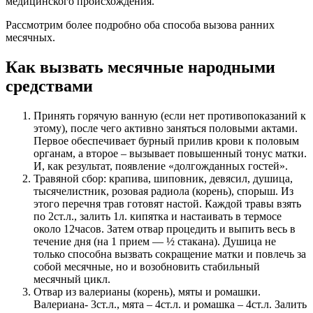
медицинского происхождения.
Рассмотрим более подробно оба способа вызова ранних
месячных.
Как вызвать месячные народными
средствами
Принять горячую ванную (если нет противопоказаний к
этому), после чего активно заняться половыми актами.
Первое обеспечивает бурный прилив крови к половым
органам, а второе – вызывает повышенный тонус матки.
И, как результат, появление «долгожданных гостей».
Травяной сбор: крапива, шиповник, девясил, душица,
тысячелистник, розовая радиола (корень), спорыш. Из
этого перечня трав готовят настой. Каждой травы взять
по 2ст.л., залить 1л. кипятка и настаивать в термосе
около 12часов. Затем отвар процедить и выпить весь в
течение дня (на 1 прием — ½ стакана). Душица не
только способна вызвать сокращение матки и повлечь за
собой месячные, но и возобновить стабильный
месячный цикл.
Отвар из валерианы (корень), мяты и ромашки.
Валериана- 3ст.л., мята – 4ст.л. и ромашка – 4ст.л. Залить