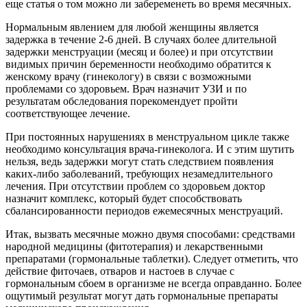
еще статья о том можно ли забеременеть во время месячных.
Нормальным явлением для любой женщины является
задержка в течение 2-6 дней. В случаях более длительной
задержки менструации (месяц и более) и при отсутствии
видимых причин беременности необходимо обратится к
женскому врачу (гинекологу) в связи с возможными
проблемами со здоровьем. Врач назначит УЗИ и по
результатам обследования порекомендует пройти
соответствующее лечение.
При постоянных нарушениях в менструальном цикле также
необходимо консультация врача-гинеколога. И с этим шутить
нельзя, ведь задержки могут стать следствием появления
каких-либо заболеваний, требующих незамедлительного
лечения. При отсутствии проблем со здоровьем доктор
назначит комплекс, который будет способствовать
сбалансированности периодов ежемесячных менструаций.
Итак, вызвать месячные можно двумя способами: средствами
народной медицины (фитотерапия) и лекарственными
препаратами (гормональные таблетки). Следует отметить, что
действие фиточаев, отваров и настоев в случае с
гормональным сбоем в организме не всегда оправданно. Более
ощутимый результат могут дать гормональные препараты